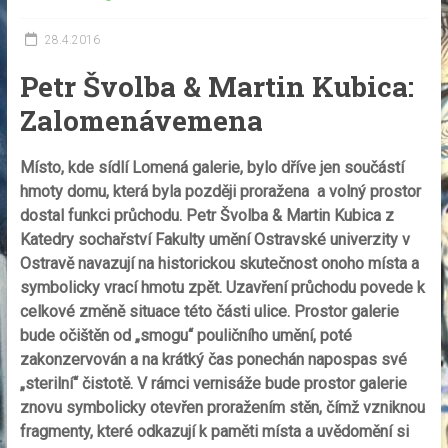
28.4.2016
Petr Švolba & Martin Kubica
:
Zalomenávemena
Místo, kde sídlí Lomená galerie, bylo d
ř
í
ve jen sou
č
á
st
í
hmoty domu, kter
á
byla pozd
ě
ji prora
ž
ena a voln
ý
prostor
dostal funkci pr
ů
chodu. Petr Švolba & Martin Kubica z
Katedry socha
ř
stv
í
Fakulty um
ě
n
í
Ostravsk
é
univerzity v
Ostrav
ě
navazuj
í
na historickou skute
č
nost onoho m
í
sta a
symbolicky vrac
í
hmotu zp
ě
t. Uzav
ř
en
í
pr
ů
chodu povede k
celkov
é
zm
ě
n
ě
situace t
é
to
č
á
sti ulice. Prostor galerie
bude o
č
i
š
t
ě
n od
„
smogu
“
pouli
č
n
í
ho um
ě
n
í
, pot
é
zakonzervov
á
n a na kr
á
tk
ý
č
as ponech
á
n napospas sv
é
„
steriln
í“
č
istot
ě
. V rámci vernisáže bude prostor galerie
znovu symbolicky otev
ř
en prora
ž
en
í
m st
ě
n,
č
í
m
ž
vzniknou
fragmenty, kter
é
odkazuj
í
k pam
ě
ti m
í
sta a uv
ě
dom
ě
n
í
si