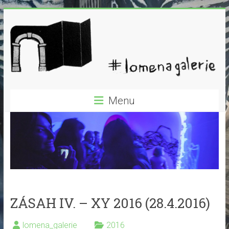
Skip
to
content
lomená
Menu
galerie
olomouc
…
dejme
průchod
umění
ZÁSAH IV. – XY 2016 (28.4.2016)
lomena_galerie
2016