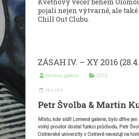
Květnový večer během Olomou
pojali nejen výtvarně, ale také
Chill Out Clubu.
ZÁSAH IV. – XY 2016 (28.4
lomena_galerie
2016
28.4.2016
Petr Švolba & Martin K
Místo, kde sídlí Lomená galerie, bylo d
ř
í
ve jen
voln
ý
prostor dostal funkci pr
ů
chodu. Petr Švo
Ostravsk
é
univerzity v Ostrav
ě
navazuj
í
na hist