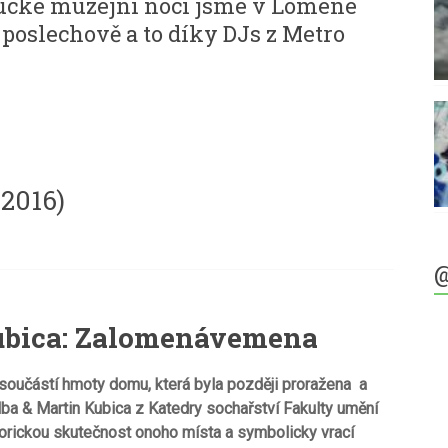
cké muzejní noci jsme v Lomené
 poslechově a to díky DJs z Metro
.2016)
@
ubica
: Zalomenávemena
 sou
č
á
st
í
hmoty domu, kter
á
byla pozd
ě
ji prora
ž
ena a
lba & Martin Kubica z Katedry socha
ř
stv
í
Fakulty um
ě
n
í
orickou skute
č
nost onoho m
í
sta a symbolicky vrac
í