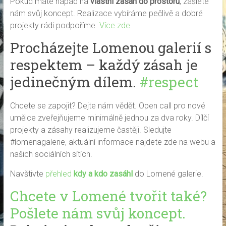
Pokud máte nápad na
vlastní zásah do prostoru
, zašlete
nám svůj koncept. Realizace vybíráme pečlivě a dobré
projekty rádi podpoříme.
Více zde
.
Procházejte Lomenou galerií s
respektem – každý zásah je
jedinečným dílem.
#respect
Chcete se zapojit? Dejte nám vědět. Open call pro nové
umělce zveřejňujeme minimálně jednou za dva roky. Dílčí
projekty a zásahy realizujeme častěji. Sledujte
#lomenagalerie, aktuální informace najdete zde na webu a
našich sociálních sítích.
Navštivte
přehled
kdy a kdo
zasáhl
do Lomené galerie.
Chcete v Lomené tvořit také?
Pošlete nám svůj koncept.