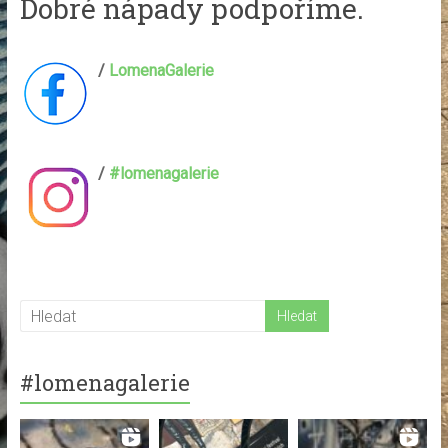
Dobré nápady podpoříme.
/
LomenaGalerie
/
#lomenagalerie
#lomenagalerie