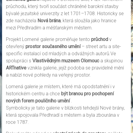
průchodu, který tvoří součást chráněné barokní stavby
bývalé jezuitské univerzity z let 1701–1708. Historicky se
zde nacházela
Nová brána
, která sloužila jako hranice
mezi Předhradím a měšťanským městem.
Projekt Lomené galerie proměňuje tento
průchod
v
otevřený
prostor současného umění
– street artu a site-
specific instalací od mladých a odvážných autorů.Ve
spolupráci s
Vlastivědným muzeem Olomouc
a skupinou
ARTnative
vznikla galerie, jejíž podoba se pravidelně mění
a nabízí nové pohledy na veřejný prostor.
Lomená galerie je místem, které má opodstatnění i v
historickém centru a chce
být branou pro pochopení
nových forem pouličního umění
.
Symbolicky je tato galerie v blízkosti tehdejší Nové brány,
která spojovala Předhradí s městem a byla zbourána v
roce 1787.