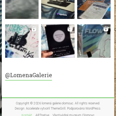
@LomenaGalerie
Copyright © 2026
lomená galerie olomouc
. All rights reserved.
Design:
Accelerate
vytvořil ThemeGrill. Podporováno
WordPress
.
Kontakt
ARTnative
Vlastivědné muzeum Olomouc